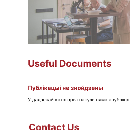
Useful Documents
We document
Публікацыі не знойдзены
У дадзенай катэгорыі пакуль няма апублік
Contact Us