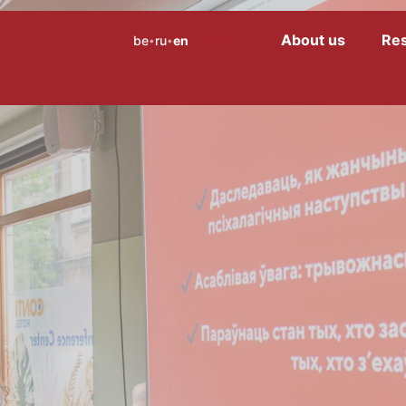
About us
Re
be
ru
en
Menu
•
•