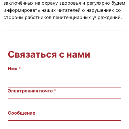
заключённых на охрану здоровья и регулярно будем
информировать наших читателей о нарушениях со
стороны работников пенитенциарных учреждений.
Связаться с нами
Имя
E
*
m
a
i
l
Электронная почта
*
С
о
о
б
Сообщение
щ
е
н