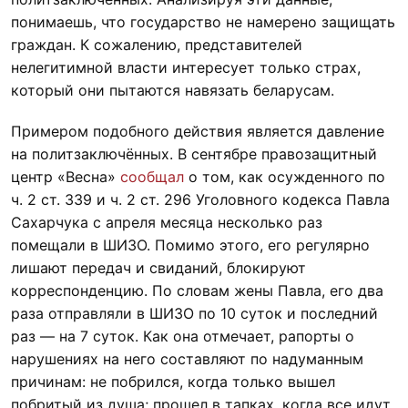
понимаешь, что государство не намерено защищать
граждан. К сожалению, представителей
нелегитимной власти интересует только страх,
который они пытаются навязать беларусам.
Примером подобного действия является давление
на политзаключённых. В сентябре правозащитный
центр «Весна»
сообщал
о том, как осужденного по
ч. 2 ст. 339 и ч. 2 ст. 296 Уголовного кодекса Павла
Сахарчука с апреля месяца несколько раз
помещали в ШИЗО. Помимо этого, его регулярно
лишают передач и свиданий, блокируют
корреспонденцию. По словам жены Павла, его два
раза отправляли в ШИЗО по 10 суток и последний
раз — на 7 суток. Как она отмечает, рапорты о
нарушениях на него составляют по надуманным
причинам: не побрился, когда только вышел
побритый из душа; прошел в тапках, когда все идут