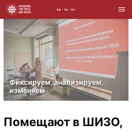
be
ru
en
•
•
Skip
to
content
Фиксируем, анализируем,
изменяем
Помещают в ШИЗО,