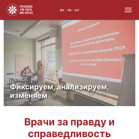
be
ru
en
•
•
Skip
to
content
Фиксируем, анализируем,
изменяем
Врачи за правду и
справедливость