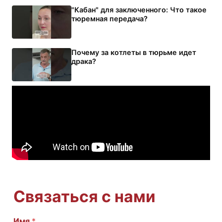
"Кабан" для заключенного: Что такое
тюремная передача?
Почему за котлеты в тюрьме идет
драка?
Рагу без мяса и пельмени без
сметаны: бывший политзаключённый
о еде в заключении
Связаться с нами
С
Имя
*