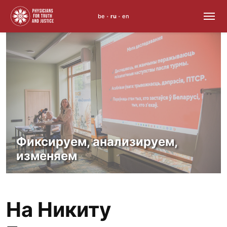
be
ru
en
•
•
Skip
to
content
Фиксируем, анализируем,
изменяем
На Никиту