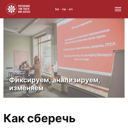
be
ru
en
•
•
Skip
to
content
Фиксируем, анализируем,
изменяем
Как сберечь