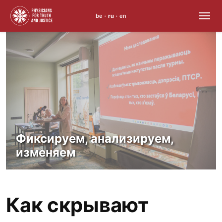
be
ru
en
•
•
Skip
to
content
Фиксируем, анализируем,
изменяем
Как скрывают