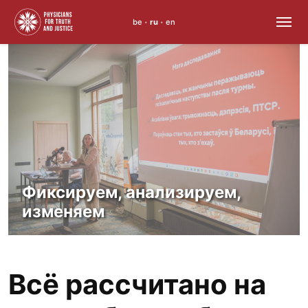
be
ru
en
•
•
Skip
to
content
Фиксируем, анализируем,
изменяем
Всё рассчитано на