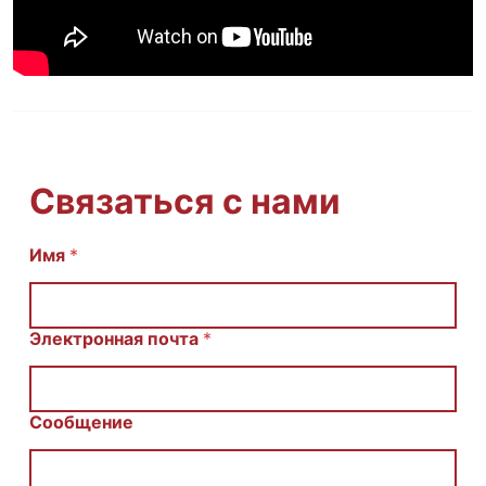
Связаться с нами
С
Имя
*
о
о
б
щ
Электронная почта
*
е
н
и
е
Сообщение
E
m
a