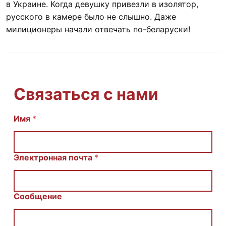
в Украине. Когда девушку привезли в изолятор,
русского в камере было не слышно. Даже
милиционеры начали отвечать по-беларуски!
Связаться с нами
E
Имя
*
m
a
i
l
Электронная почта
*
И
м
я
С
Сообщение
о
о
б