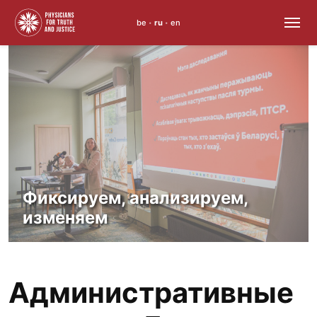
be
ru
en
•
•
Skip
to
content
Фиксируем, анализируем,
изменяем
Административные