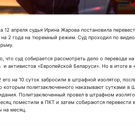
цка 12 апреля судья Ирина Жарова постановила переве
 на 2 года на тюремный режим. Суд проходил по видео
рьму.
о, что суд собирается рассмотреть дело о переводе н
 и активистов «Европейской Беларуси». Но в итоге в 
22 его на 10 суток забросили в штрафной изолятор, пос
 по которым политзаключенного наказывают сутками в 
идания. Политзаключенный провел в штрафном изолятор
месяц поместили в ПКТ и затем собираются перевести 
 на месяц.