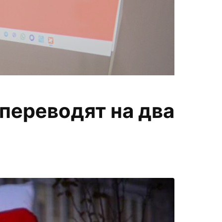
П
переводят на два
меняем
а