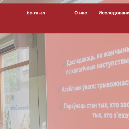
О нас
Исследован
be
ru
en
Menu
•
•