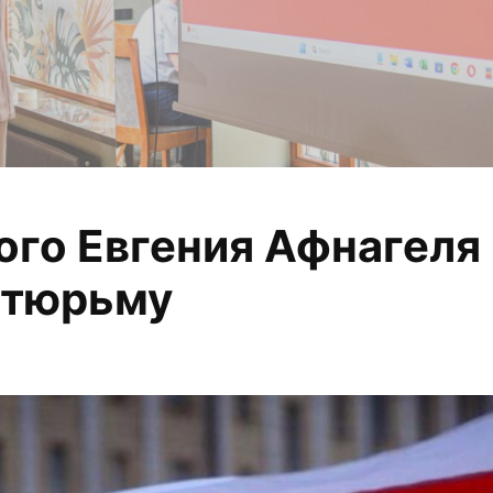
го Евгения Афнагеля 
 анализируем, из
 тюрьму