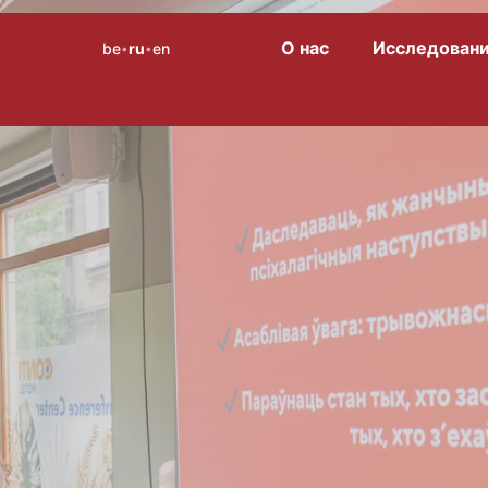
О нас
Исследован
be
ru
en
Menu
•
•