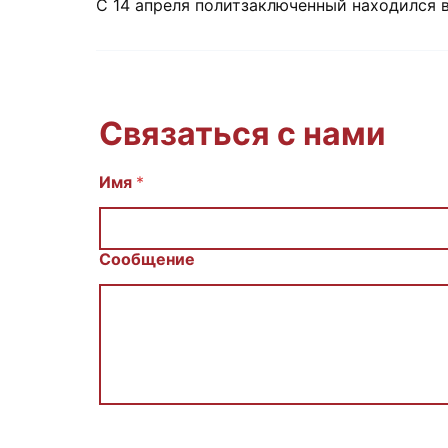
С 14 апреля политзаключенный находился 
Связаться с нами
Имя
С
*
о
о
б
щ
Сообщение
е
н
и
е
И
м
я
E
m