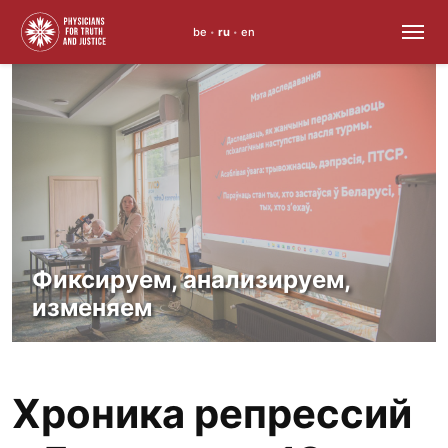
be
ru
en
•
•
Skip
to
content
Фиксируем, анализируем,
изменяем
Хроника репрессий