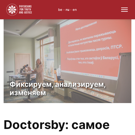
be
ru
en
•
•
Skip
to
content
Фиксируем, анализируем,
изменяем
Doctorsby: самое