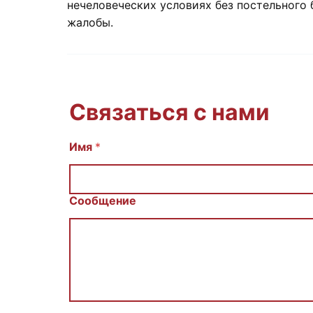
нечеловеческих условиях без постельного
жалобы.
Связаться с нами
И
Имя
*
м
я
С
о
Сообщение
о
б
щ
е
н
и
е
E