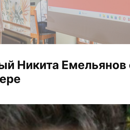
й Никита Емельянов 
 анализируем, из
цере