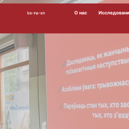
О нас
Исследован
be
ru
en
Menu
•
•