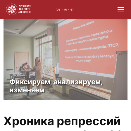
be
ru
en
•
•
Skip
to
content
Фиксируем, анализируем,
изменяем
Хроника репрессий