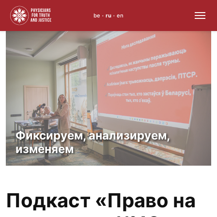
be
ru
en
•
•
Skip
to
content
Фиксируем, анализируем,
изменяем
Подкаст «Право на