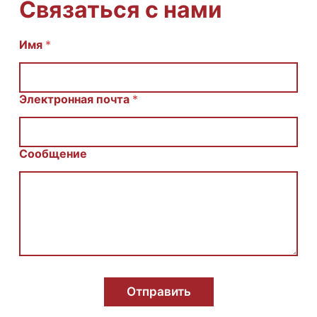
Связаться с нами
Имя
И
*
м
я
E
m
Электронная почта
*
a
i
l
С
Сообщение
о
о
б
щ
е
н
и
е
Отправить