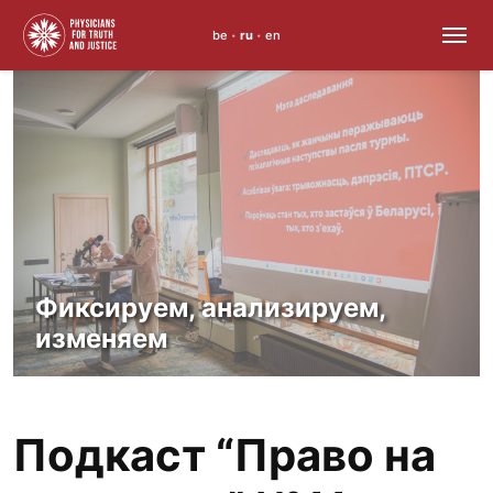
be
ru
en
•
•
Skip
to
content
Фиксируем, анализируем,
изменяем
Подкаст “Право на