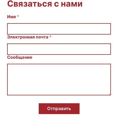
Связаться с нами
Имя
С
*
о
о
б
щ
Электронная почта
*
е
н
и
е
Сообщение
И
м
я
E
m
a
i
l
Отправить