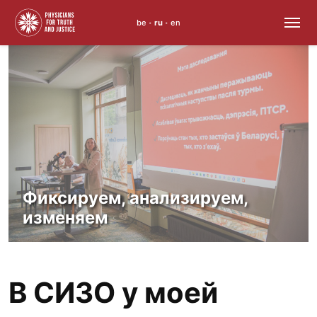
be
ru
en
•
•
Skip
to
content
Фиксируем, анализируем,
изменяем
В СИЗО у моей