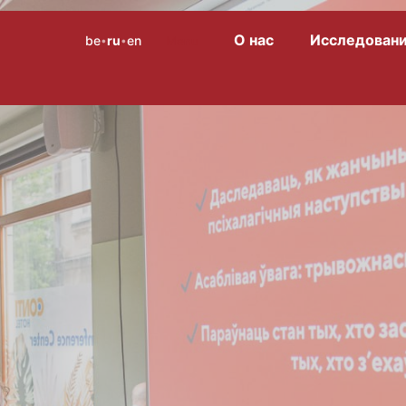
О нас
Исследован
be
ru
en
Menu
•
•