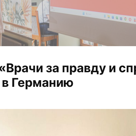
оровье — не приви
 «Врачи за правду и с
 в Германию