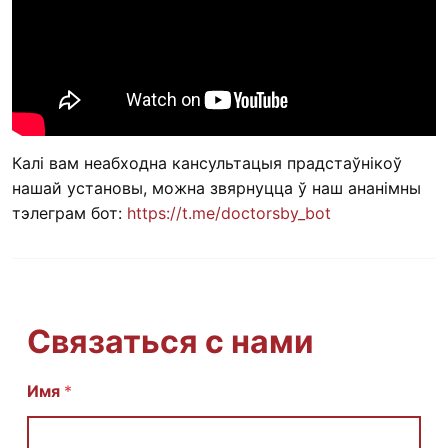
Калі вам неабходна кансультацыя прадстаўнікоў
нашай установы, можна звярнуцца ў наш ананімны
тэлеграм бот:
https://t.me/doctorsby_bot
Связаться с нами
Имя
И
*
м
я