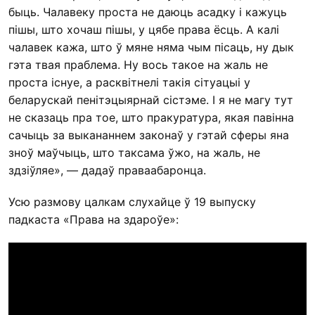
быць. Чалавеку проста не даюць асадку і кажуць
пішы, што хочаш пішы, у цябе права ёсць. А калі
чалавек кажа, што ў мяне няма чым пісаць, ну дык
гэта твая праблема. Ну вось такое на жаль не
проста існуе, а расквітнелі такія сітуацыі у
беларускай пенітэцыярнай сістэме. І я не магу тут
не сказаць пра тое, што пракуратура, якая павінна
сачыць за выкананнем законаў у гэтай сферы яна
зноў маўчыць, што таксама ўжо, на жаль, не
здзіўляе», — дадаў праваабаронца.
Усю размову цалкам слухайце ў 19 выпуску
падкаста «Права на здароўе»: