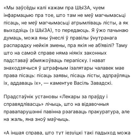
«Мы заўсёды калі кажам пра ШЫЗА, чуем
інфармацыю пра тое, што там не меў магчымасьці
пісаць, не меў магчымасьці атрымліваць лісты, а як
выходзіць (з ШЫЗА), то передаюць. Я ўжо пачынаю
думаць, можа яны ўнеслі ў правілы ўнутранага
распарадку нейкія змены, пра якія не аб’явілі? Таму
што на самой справе няма ніякіх законных
падставаў абмяжоўваць перапіску. І нават
знаходзячыся ў штрафным ізалятары чалавек мае
права пісаць: пісаць заявы, пісаць лісты, адпраўляць
іх, аддаваць іх», — каментуе Васіль Завадскі.
Прадстаўнік установы «Лекары за праўду і
справядлівасць» лічыць, што на відавочныя
правапарушэнні павінна рэагаваць пракуратура, але
на жаль, яна зноў маўчыць.
«А іншая справа, што тут іезуіцкі такі падыход можа