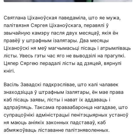
Святлана Ціханоўская паведаміла, што яе мужа,
палітвязня Сяргея Ціханоўскага, перавялі ў
звычайную камэру пасля двух месяцаў, якія ён
правёў у штрафным ізалятары. Два месяцы
Ціханоўскі ня меў магчымасьці пісаць і атрымліваць
лісты. Увесь гэты час яго не выводзілі на прагулкі.
Цяпер Сяргею перадалі лісты ад дзяцей, вярнулі
кнігі.
Васіль Завадскі падкрэслівае, што калі чалавек
знаходзіцца ў штрафным ізалятары, ён мае права
каб пісаць заявы, лісты і нават іх аддаваць і
адпраўляць. Таксама праваабаронца нагадвае, што
супрацоўнікі адміністрацыі пенітэцыярных устаноў
ня маюць аніякіх законных падставаў, каб
абмяжоўваць ліставанне палітзняволенных.