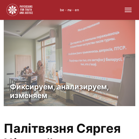
be
ru
en
•
•
Skip
to
content
Фиксируем, анализируем,
изменяем
Палітвязня Сяргея