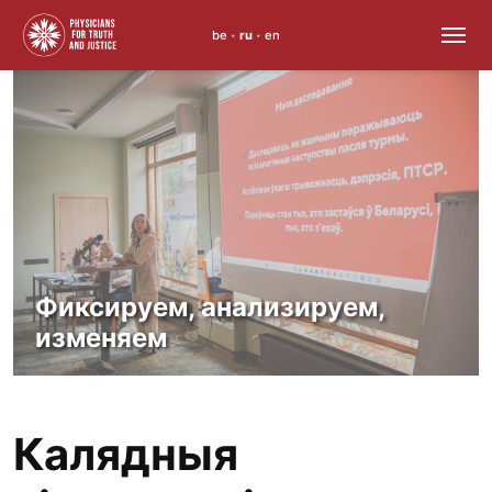
be
ru
en
•
•
Skip
to
content
Фиксируем, анализируем,
изменяем
Калядныя