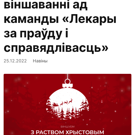
віншаванні ад
каманды «Лекары
за праўду і
справядлівасць»
25.12.2022
Навіны