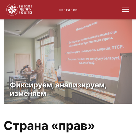
be
ru
en
•
•
Skip
to
content
Фиксируем, анализируем,
изменяем
Страна «прав»