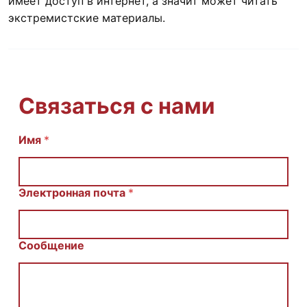
имеет доступ в интернет, а значит может читать
экстремистские материалы.
Связаться с нами
Имя
E
*
m
a
i
l
Электронная почта
*
С
о
о
б
Сообщение
щ
е
н
и