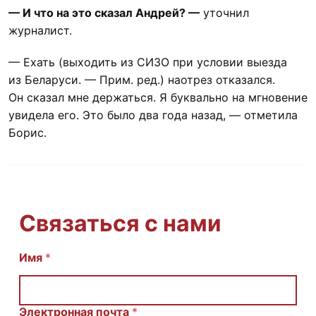
— И что на это сказал Андрей? —
уточнил
журналист.
— Ехать (выходить из СИЗО при условии выезда
из Беларуси. — Прим. ред.) наотрез отказался.
Он сказал мне держаться. Я буквально на мгновение
увидела его. Это было два года назад, — отметила
Борис.
Связаться с нами
Имя
E
*
m
a
i
l
Электронная почта
*