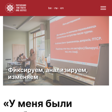
be
ru
en
•
•
Skip
to
content
Фиксируем, анализируем,
изменяем
«У меня были