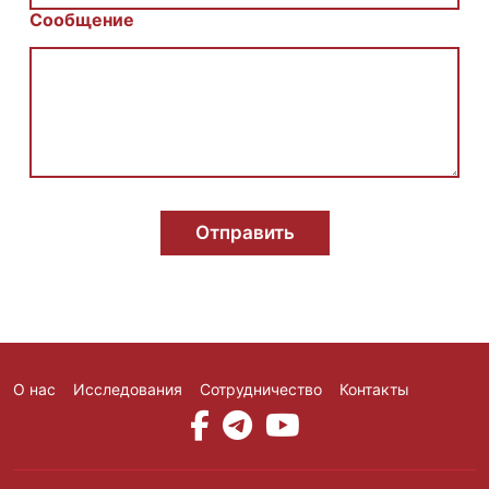
е
Сообщение
E
m
a
i
l
И
м
я
Отправить
О нас
Исследования
Сотрудничество
Контакты
Social Media