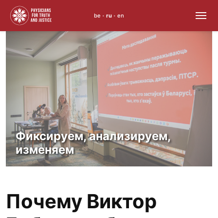
be
ru
en
•
•
Skip
to
content
Фиксируем, анализируем,
изменяем
Почему Виктор