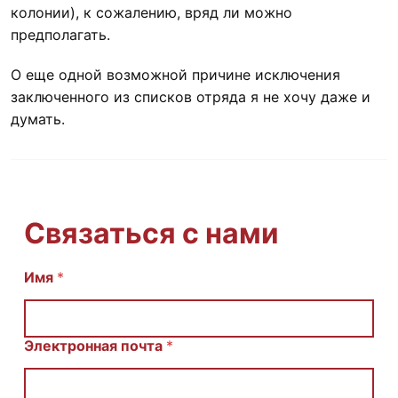
колонии), к сожалению, вряд ли можно
предполагать.
О еще одной возможной причине исключения
заключенного из списков отряда я не хочу даже и
думать.
Связаться с нами
Имя
С
*
о
о
б
щ
Электронная почта
*
е
н
и