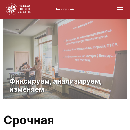
be
ru
en
•
•
Skip
to
content
Фиксируем, анализируем,
изменяем
Срочная