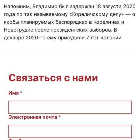
Напомним, Владимир был задержан 18 августа 2020
года по так называемому «Кореличскому делу» — о
якобы планируемых беспорядках в Кореличах и
Новогрудке после президентских выборов. В
декабре 2020-го ему присудили 7 лет колонии.
Связаться с нами
С
Имя
*
о
о
б
щ
Электронная почта
*
е
н
и