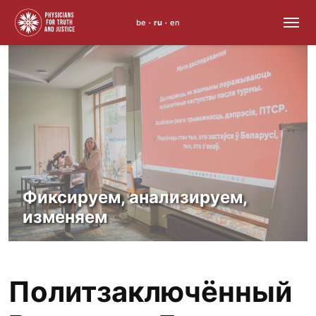
be
ru
en
•
•
Skip
to
content
Фиксируем, анализируем,
изменяем
Политзаключённый