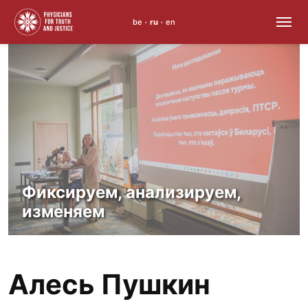
be
ru
en
•
•
Skip
to
content
Фиксируем, анализируем,
изменяем
Алесь Пушкин