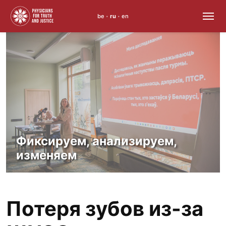
be
ru
en
•
•
Skip
to
content
Фиксируем, анализируем,
изменяем
Потеря зубов из-за