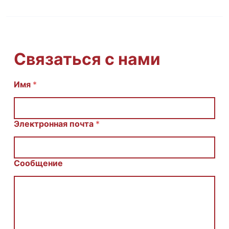
Связаться с нами
Имя
И
*
м
я
С
о
Электронная почта
*
о
б
щ
е
Сообщение
н
и
е
E
m
a