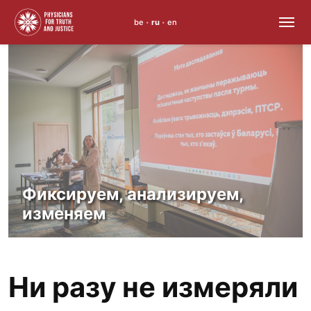
be
ru
en
•
•
Skip
to
content
Фиксируем, анализируем,
изменяем
Ни разу не измеряли