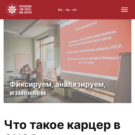
be
ru
en
•
•
Skip
to
content
Фиксируем, анализируем,
изменяем
Что такое карцер в