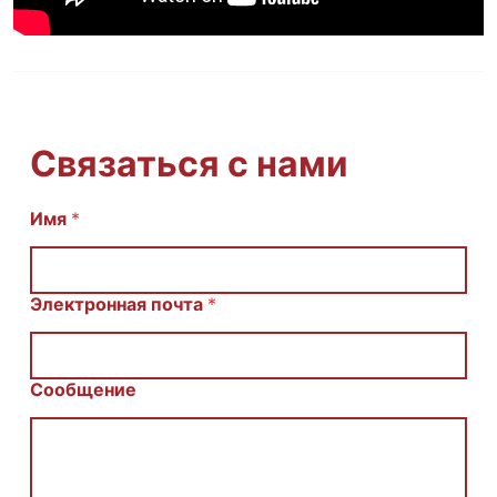
Связаться с нами
E
Имя
*
m
a
i
l
Электронная почта
*
И
м
я
С
Сообщение
о
о
б
щ
е