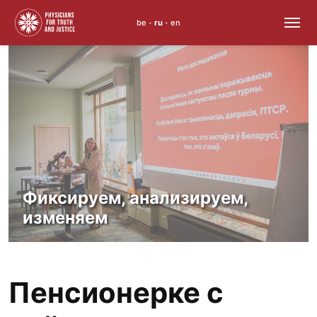
be
ru
en
•
•
Skip
to
content
Фиксируем, анализируем,
изменяем
Пенсионерке с