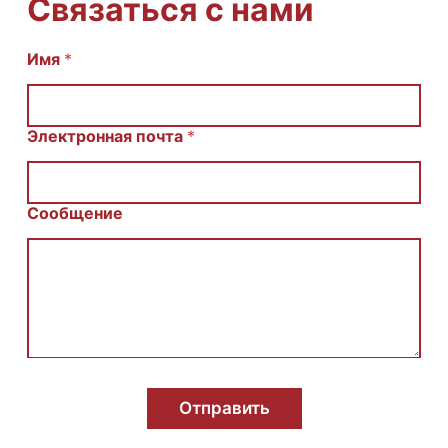
Связаться с нами
С
Имя
*
о
о
б
щ
Электронная почта
*
е
н
и
е
Сообщение
E
m
a
i
l
И
м
я
Отправить