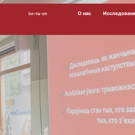
О нас
Исследован
be
ru
en
Menu
•
•