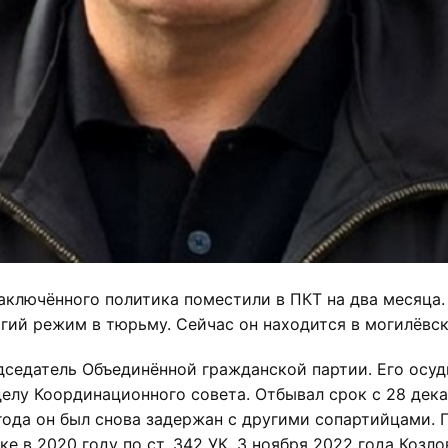
заключённого политика поместили в ПКТ на два месяца
огий режим в тюрьму. Сейчас он находится в могилёвс
дседатель Объединённой гражданской партии. Его осуди
делу Координационного совета. Отбывал срок с 28 дека
года он был снова задержан с другими сопартийцами.
 в 2020 году по ст. 342 УК. 3 ноября 2022 года Козло