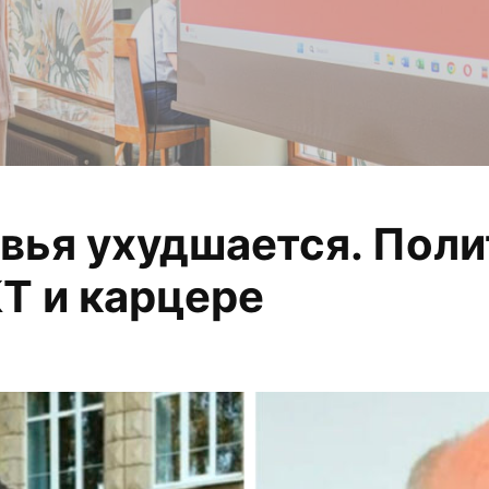
вья ухудшается. Пол
 анализируем, из
Т и карцере