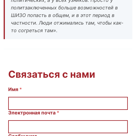
политзаключенных больше возможностей в
ШИЗО попасть в общем, и в этот период в
частности. Люди отжимались там, чтобы как-
то согреться там».
Связаться с нами
Имя
И
*
м
я
С
о
Электронная почта
*
о
б
щ
е
Сообщение