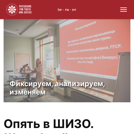
be
ru
en
•
•
Skip
to
content
Фиксируем, анализируем,
изменяем
Опять в ШИЗО.