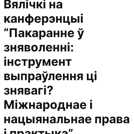
Вялічкі на
канферэнцыі
“Пакаранне ў
зняволенні:
інструмент
выпраўлення ці
знявагі?
Міжнароднае і
нацыянальнае права
і практыка”