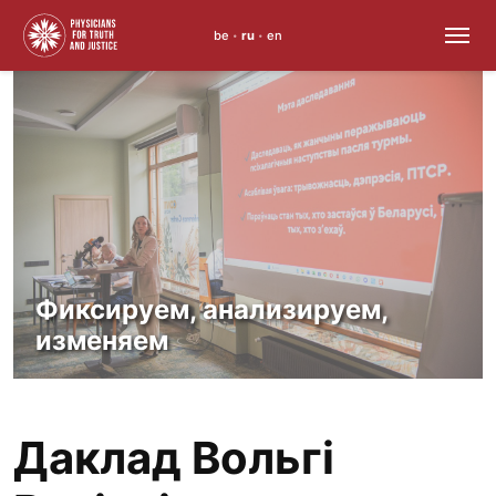
be
ru
en
•
•
Skip
to
content
Фиксируем, анализируем,
изменяем
Даклад Вольгі