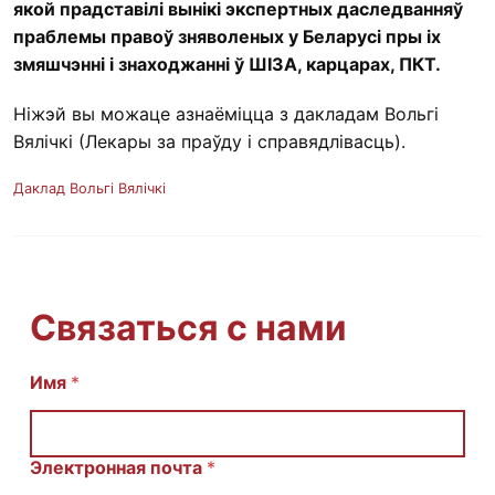
якой прадставілі вынікі экспертных даследванняў
праблемы правоў зняволеных у Беларусі пры іх
змяшчэнні і знаходжанні ў ШІЗА, карцарах, ПКТ.
Ніжэй вы можаце азнаёміцца з дакладам Вольгі
Вялічкі (Лекары за праўду і справядлівасць).
Даклад Вольгі Вялічкі
Связаться с нами
С
Имя
*
о
о
б
щ
Электронная почта
*
е