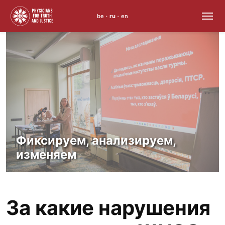
be
ru
en
•
•
Skip
to
content
Право на здоровье — не
привилегия,
а норма
За какие нарушения