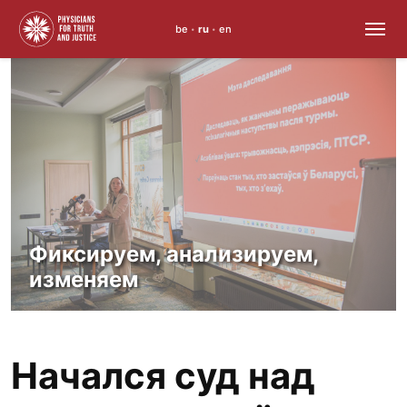
be
ru
en
•
•
Skip
to
content
Фиксируем, анализируем,
изменяем
Начался суд над