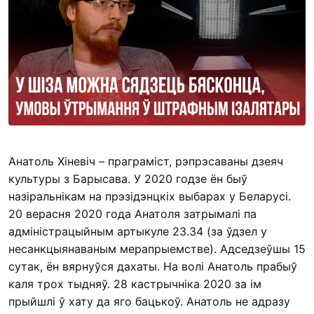
Анатоль Хіневіч – праграміст, рэпрэсаваны дзеяч
культуры з Барысава. У 2020 годзе ён быў
назіральнікам на прэзідэнцкіх выбарах у Беларусі.
20 верасня 2020 года Анатоля затрымалі па
адміністрацыйным артыкуле 23.34 (за ўдзел у
несанкцыянаваным мерапрыемстве). Адседзеўшы 15
сутак, ён вярнуўся дахаты. На волі Анатоль прабыў
каля трох тыдняў. 28 кастрычніка 2020 за ім
прыйшлі ў хату да яго бацькоў. Анатоль не адразу