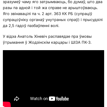
зразумеў чаму яго затрымваюць, бо думаў, што два
разы па адной і той жа справе не арыштоўваюць.
Яго звінавацілі па ч. 2 арт. 363 КК РБ (супраціў
супрацоўніку органаў унутраных спраў) і прысудзілі
да 2,5 гадоў пазбаўленні волі.
У відэа Анатоль Хіневіч распавядае пра ўмовы
ўтрымання ў Жодзінскім карцары і ШІЗА ПК-3.