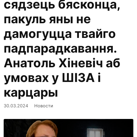
сядзець бясконца,
пакуль яны не
дамогуцца твайго
падпарадкавання.
Анатоль Хіневіч аб
умовах у ШІЗА і
карцары
30.03.2024
Новости