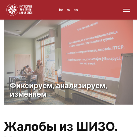
be
ru
en
•
•
Skip
to
content
Фиксируем, анализируем,
изменяем
Жалобы из ШИЗО.