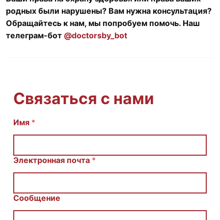
родных были нарушены? Вам нужна консультация?
Обращайтесь к нам, мы попробуем помочь. Наш
телеграм-бот
@doctorsby_bot
Связаться с нами
Имя
С
*
о
о
б
щ
Электронная почта
*
е
н
и
е
Сообщение
И
м