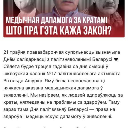
21 траўня праваабарончая супольнасць вызначыла
Днём салідарнасці з палітзняволенымі Беларусі 💔
Сёлета будзе трэцяя гадавіна са дня смерці ў
шклоўскай калоніі №17 палітзняволенага актывіста
Вітольда Ашурка. Яму была несвоечасова ці
няякасна аказана медыцынская дапамога ў
зняволенні. Мы назіраем, як людзей адпраўляюць за
краты, нягледзячы на праблемы са здароўем. Таму
зараз тэма Дня палітвязняў Беларусі — права на
здароўе і медыцынскую дапамогу ў зняволенні.