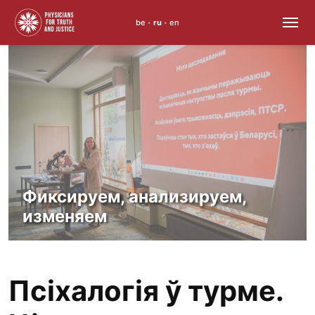
be
ru
en
•
•
Skip
to
content
Фиксируем, анализируем,
изменяем
Псіхалогія ў турме.