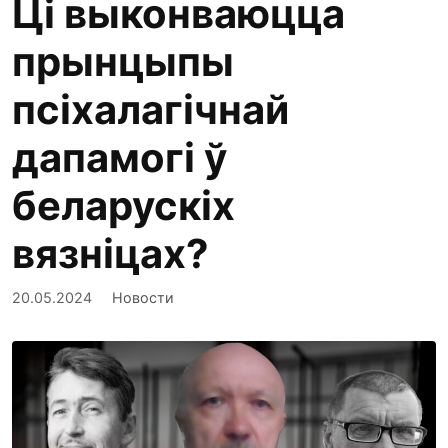
Ці выконваюцца
прынцыпы
псіхалагічнай
дапамогі ў
беларускіх
вязніцах?
20.05.2024
Новости