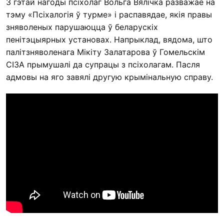
З гэтай нагоды псіхолаг Вольга Вялічка разважае на
тэму «Псіхалогія ў турме» і распавядае, якія правы
зняволеных парушаюцца ў беларускіх
пенітэцыярных установах. Напрыклад, вядома, што
палітзняволенага Мікіту Залатарова ў Гомельскім
СІЗА прымушалі да супрацы з псіхолагам. Пасля
адмовы на яго завялі другую крымінальную справу.