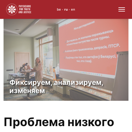
be
ru
en
•
•
Skip
to
content
Фиксируем, анализируем,
изменяем
Проблема низкого