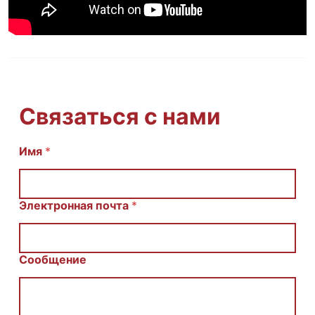
Связаться с нами
Имя
И
*
м
я
С
о
Электронная почта
*
о
б
щ
е
Сообщение
н
и
е
E