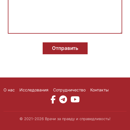
м
я
E
m
a
i
l
Отправить
О нас
Исследования
Сотрудничество
Контакты
Social Media
© 2021-2026 Врачи за правду и справедливость!