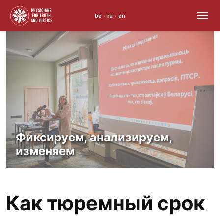
be
ru
en
•
•
Skip
to
content
Фиксируем, анализируем,
изменяем
Как тюремный срок