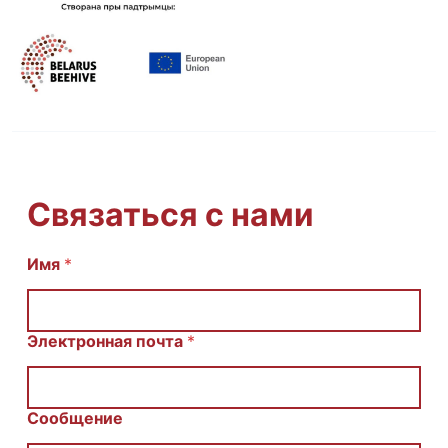
Связаться с нами
Имя
С
*
о
о
б
щ
Электронная почта
*
е
н
и
е
Сообщение
И