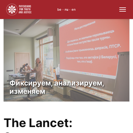
be
ru
en
•
•
Skip
to
content
Фиксируем, анализируем,
изменяем
The Lancet: