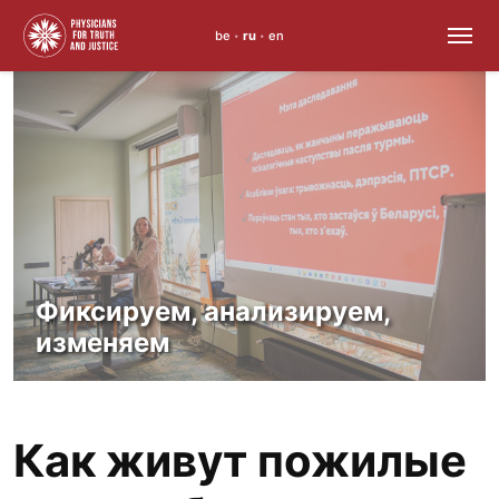
be
ru
en
•
•
Skip
to
content
Право на здоровье — не
привилегия,
а норма
Как живут пожилые