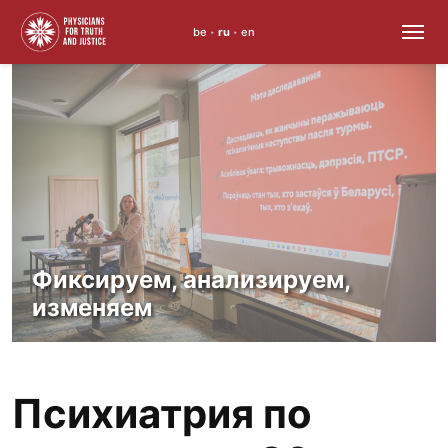
be
ru
en
•
•
Skip
to
content
Фиксируем, анализируем,
изменяем
Психиатрия по