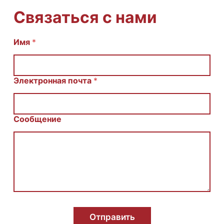
Связаться с нами
Имя
E
*
m
a
i
l
Электронная почта
*
И
м
я
С
Сообщение
о
о
б
щ
е
н
и
е
Отправить