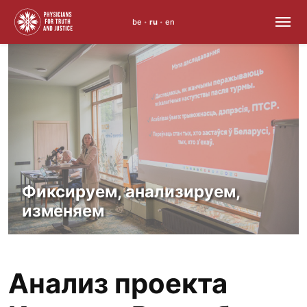
be
ru
en
•
•
Skip
to
content
Фиксируем, анализируем,
изменяем
Анализ проекта