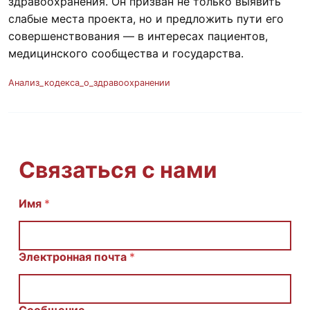
здравоохранения. Он призван не только выявить
слабые места проекта, но и предложить пути его
совершенствования — в интересах пациентов,
медицинского сообщества и государства.
Анализ_кодекса_о_здравоохранении
Связаться с нами
С
Имя
*
о
о
б
щ
Электронная почта
*
е
н
и
е