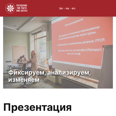
be
ru
en
•
•
Skip
to
content
Фиксируем, анализируем,
изменяем
Презентация