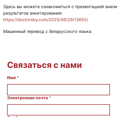
Здесь вы можете ознакомиться с презентацией анал
результатов анкетирования:
https://doctorsby.com/2025/06/29/13655/
Машинный перевод с беларусского языка.
Связаться с нами
И
Имя
*
м
я
E
m
Электронная почта
*
a
i
l