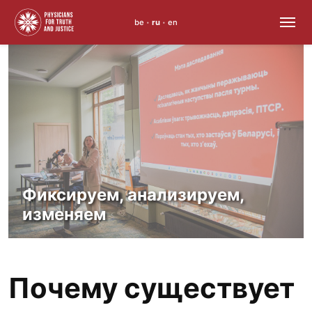
be
ru
en
•
•
Skip
to
content
Фиксируем, анализируем,
изменяем
Почему существует