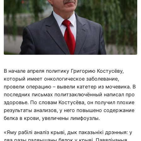
В начале апреля политику Григорию Костусёву,
который имеет онкологическое заболевание,
провели операцию – вывели катетер из мочевика. В
последних письмах политзаключённый написал про
здоровье. По словам Костусёва, он получил плохие
результаты анализов, у него повышено содержание
белка в крови, увеличены лимфоузлы.
«Яму рабілі аналіз крыві, дык паказьнікі дрэнныя: у
два разы падвышаны бялок у крыві. Павялічаныя