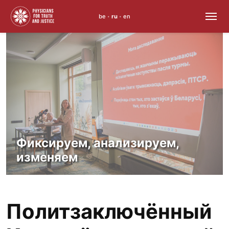
be
ru
en
•
•
Skip
to
content
Фиксируем, анализируем,
изменяем
Политзаключённый