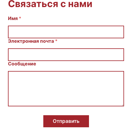
Связаться с нами
И
Имя
*
м
я
С
о
Электронная почта
*
о
б
щ
е
Сообщение
н
и
е
E
m
a
i
l
Отправить