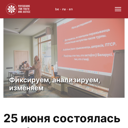
be
ru
en
•
•
Skip
to
content
Фиксируем, анализируем,
изменяем
25 июня состоялась