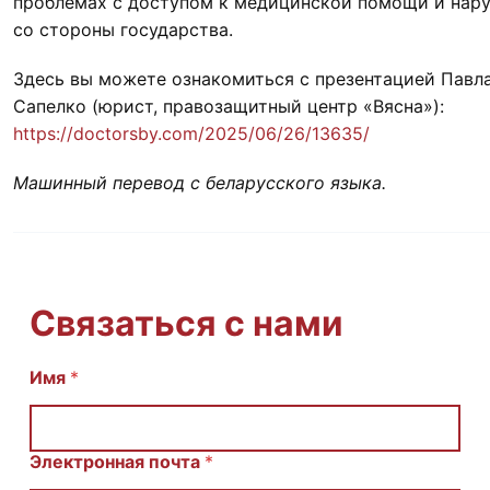
проблемах с доступом к медицинской помощи и нар
со стороны государства.
Здесь вы можете ознакомиться с презентацией Павл
Сапелко (юрист, правозащитный центр «Вясна»):
https://doctorsby.com/2025/06/26/13635/
Машинный перевод с беларусского языка.
Связаться с нами
Имя
С
*
о
о
б
щ
Электронная почта
*
е