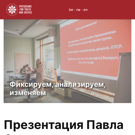
be
ru
en
•
•
Skip
to
content
Фиксируем, анализируем,
изменяем
Презентация Павла